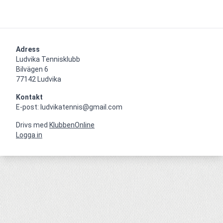
Adress
Ludvika Tennisklubb

Bilvägen 6

77142 Ludvika
Kontakt
E-post: ludvikatennis@gmail.com
Drivs med
KlubbenOnline
Logga in